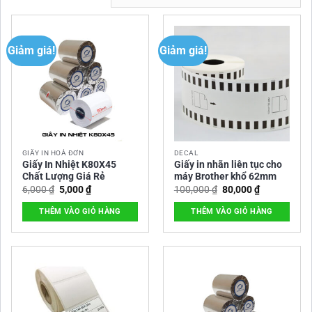
Giảm giá!
Giảm giá!
GIẤY IN HOÁ ĐƠN
DECAL
Giấy In Nhiệt K80X45
Giấy in nhãn liên tục cho
Chất Lượng Giá Rẻ
máy Brother khổ 62mm
Giá
Giá
Giá
Giá
6,000
₫
5,000
₫
100,000
₫
80,000
₫
gốc
hiện
gốc
hiện
là:
tại
là:
tại
THÊM VÀO GIỎ HÀNG
THÊM VÀO GIỎ HÀNG
6,000 ₫.
là:
100,000 ₫.
là:
5,000 ₫.
80,000 ₫.