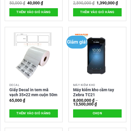
Giá
Giá
Giá
Giá
50,000
₫
40,000
₫
2,590,000
₫
1,390,000
₫
sản
gốc
hiện
gốc
hiện
là:
tại
là:
tại
phẩm
THÊM VÀO GIỎ HÀNG
THÊM VÀO GIỎ HÀNG
50,000 ₫.
là:
2,590,000 ₫.
là:
40,000 ₫.
1,390,0
Giảm giá!
DECAL
MÁY KIỂM KHO
Giấy Decal in tem mã
Máy kiểm kho cầm tay
vạch 35×22 mm cuộn 50m
Zebra TC21
65,000
₫
8,000,000
₫
–
Khoảng
13,500,000
₫
giá:
từ
THÊM VÀO GIỎ HÀNG
CHỌN
8,000,000 ₫
đến
Sản
13,500,000 ₫
phẩm