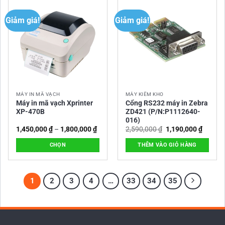
này
có
Giảm giá!
Giảm giá!
nhiều
biến
thể.
Các
tùy
chọn
có
MÁY IN MÃ VẠCH
MÁY KIỂM KHO
thể
Máy in mã vạch Xprinter
Cổng RS232 máy in Zebra
được
XP-470B
ZD421 (P/N:P1112640-
chọn
016)
Khoảng
Giá
Giá
trên
1,450,000
₫
–
1,800,000
₫
2,590,000
₫
1,190,000
₫
giá:
gốc
hiện
trang
từ
là:
tại
CHỌN
THÊM VÀO GIỎ HÀNG
1,450,000 ₫
2,590,000 ₫.
là:
sản
đến
1,190,0
Sản
phẩm
1,800,000 ₫
phẩm
này
1
2
3
4
…
33
34
35
có
nhiều
biến
thể.