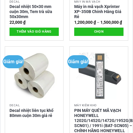
DECAL
MÁY IN MÃ VẠCH
Decal nhiệt 50×30 mm
Máy in mã vạch Xprinter
cuộn 30m, Tem trà sữa
XP-350B Chính Hãng Giá
50x30mm
Rẻ
Khoả
22,000
₫
1,200,000
₫
–
1,500,000
₫
giá:
từ
THÊM VÀO GIỎ HÀNG
CHỌN
1,200
đến
Sản
1,500
phẩm
này
có
Giảm giá!
Giảm giá!
nhiều
biến
thể.
Các
tùy
chọn
có
DECAL
MÁY KIỂM KHO
thể
Decal nhiệt liên tục khổ
PIN MÁY QUÉT MÃ VẠCH
được
80mm cuộn 30m giá rẻ
HONEYWELL
chọn
1202G/1452G/1472G/1952G(B
SCN01) / 1991i (BAT-SCN05) –
trên
CHÍNH HÃNG HONEYWELL
trang