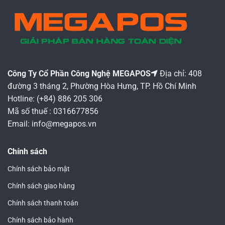
Các
tùy
chọn
có
thể
được
chọn
Công Ty Cổ Phần Công Nghệ MEGAPOS
Địa chỉ: 408
trên
đường 3 tháng 2, Phường Hòa Hưng, TP. Hồ Chí Minh
trang
Hotline: (+84) 886 205 306
sản
Mã số thuế : 0316677856
phẩm
Email: info@megapos.vn
Chính sách
Chính sách bảo mật
Chính sách giao hàng
Chính sách thanh toán
Chính sách bảo hành