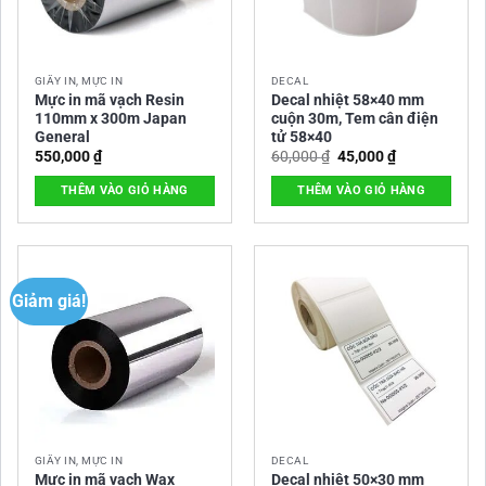
GIẤY IN, MỰC IN
DECAL
Mực in mã vạch Resin
Decal nhiệt 58×40 mm
110mm x 300m Japan
cuộn 30m, Tem cân điện
General
tử 58×40
Giá
Giá
550,000
₫
60,000
₫
45,000
₫
gốc
hiện
là:
tại
THÊM VÀO GIỎ HÀNG
THÊM VÀO GIỎ HÀNG
60,000 ₫.
là:
45,000 ₫.
Giảm giá!
GIẤY IN, MỰC IN
DECAL
Mực in mã vạch Wax
Decal nhiệt 50×30 mm