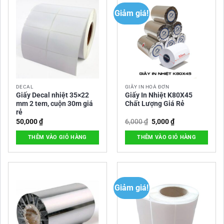
35×22 mm chất lượng, giá rẻ.
Giảm giá!
⭐Thanh toán và giao hàng
Giao hàng toàn quốc, hỗ trợ thanh toán COD với đơn
hàng có giá trị dưới 3 triệu đồng.
Miễn phí giao hàng nội thành TP. Hồ Chí Minh trong
bán kính 10km.
DECAL
GIẤY IN HOÁ ĐƠN
Giấy Decal nhiệt 35×22
Giấy In Nhiệt K80X45
mm 2 tem, cuộn 30m giá
Chất Lượng Giá Rẻ
rẻ
Giá
Giá
50,000
₫
6,000
₫
5,000
₫
gốc
hiện
là:
tại
THÊM VÀO GIỎ HÀNG
THÊM VÀO GIỎ HÀNG
6,000 ₫.
là:
5,000 ₫.
Giảm giá!