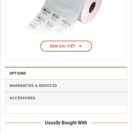
XEM CHI TIẾT
▼
Decal in tem mã vạch 35x22mm 3 tem 1 hàng
OPTIONS
Thông số chi tiết của giấy decal in mã vạch 35×22 :
WARRANTIES & SERVICES
Khổ giấy: 105 mm
ACCESSORIES
Chiều dài cuộn: 50 m
Kích thước tem: 35x22mm
3 tem 1 hàng
Usually Bought With
Chất liệu: giấy decal, dùng mực Ribbon để in