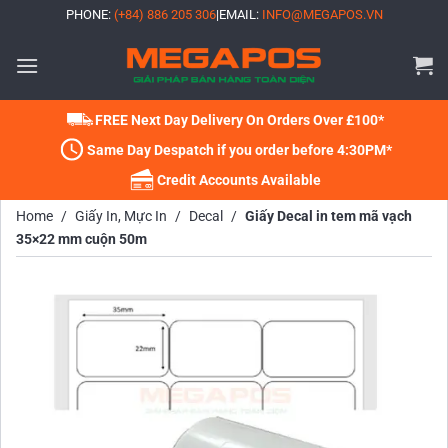
Bỏ
PHONE:
(+84) 886 205 306
|
EMAIL:
INFO@MEGAPOS.VN
qua
nội
dung
FREE Next Day Delivery On Orders Over £100*
Same Day Despatch if you order before 4:30PM*
Credit Accounts Available
Home
/
Giấy In, Mực In
/
Decal
/
Giấy Decal in tem mã vạch
35×22 mm cuộn 50m