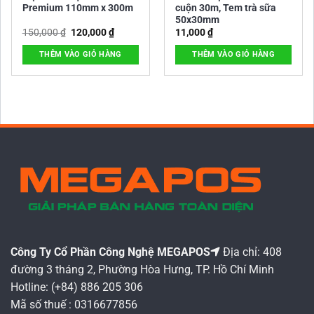
Premium 110mm x 300m
cuộn 30m, Tem trà sữa
50x30mm
Giá
Giá
150,000
₫
120,000
₫
11,000
₫
gốc
hiện
là:
tại
THÊM VÀO GIỎ HÀNG
THÊM VÀO GIỎ HÀNG
150,000 ₫.
là:
120,000 ₫.
Công Ty Cổ Phần Công Nghệ MEGAPOS
Địa chỉ: 408
đường 3 tháng 2, Phường Hòa Hưng, TP. Hồ Chí Minh
Hotline: (+84) 886 205 306
Mã số thuế : 0316677856