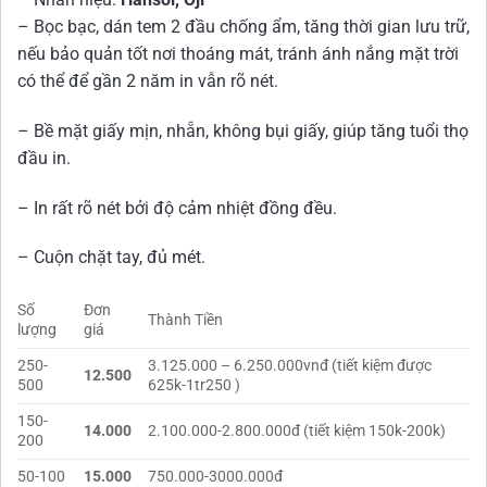
– Bọc bạc, dán tem 2 đầu chống ẩm, tăng thời gian lưu trữ,
nếu bảo quản tốt nơi thoáng mát, tránh ánh nắng mặt trời
có thể để gần 2 năm in vẫn rõ nét.
– Bề mặt giấy mịn, nhẵn, không bụi giấy, giúp tăng tuổi thọ
đầu in.
– In rất rõ nét bởi độ cảm nhiệt đồng đều.
– Cuộn chặt tay, đủ mét.
Số
Đơn
Thành Tiền
lượng
giá
250-
3.125.000 – 6.250.000vnđ (tiết kiệm được
12.500
500
625k-1tr250 )
150-
14.000
2.100.000-2.800.000đ (tiết kiệm 150k-200k)
200
50-100
15.000
750.000-3000.000đ