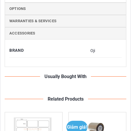
OPTIONS
WARRANTIES & SERVICES
ACCESSORIES
BRAND
Oji
Thông số kỹ thuật giấy in nhiệt K80x65
– Loại giấy: giấy cảm nhiệt
Usually Bought With
– Đường kính lõi trong của cuộn giấy: 15-19mm
– Đường kính của cả cuộn giấy: 65mm
– Nhãn hiệu:
Hansol, Oji
Related Products
– Bọc bạc, dán tem 2 đầu chống ẩm, tăng thời gian
lưu trữ, nếu bảo quản tốt nơi thoáng mát, tránh ánh
nắng mặt trời có thể để gần 2 năm in vẫn rõ nét.
Ưu điểm giấy in hóa đơn K80x65 của
Giảm giá!