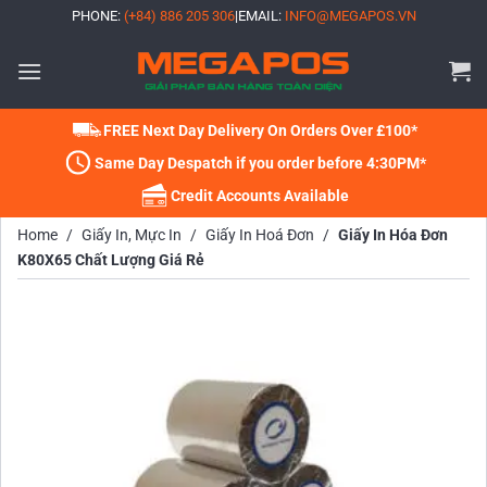
Bỏ
PHONE:
(+84) 886 205 306
|
EMAIL:
INFO@MEGAPOS.VN
qua
nội
dung
FREE Next Day Delivery On Orders Over £100*
Same Day Despatch if you order before 4:30PM*
Credit Accounts Available
Home
/
Giấy In, Mực In
/
Giấy In Hoá Đơn
/
Giấy In Hóa Đơn
K80X65 Chất Lượng Giá Rẻ