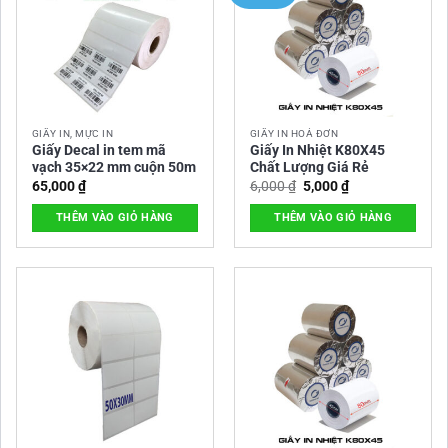
MEGAPOS
GIẤY IN, MỰC IN
GIẤY IN HOÁ ĐƠN
Giấy Decal in tem mã
Giấy In Nhiệt K80X45
vạch 35×22 mm cuộn 50m
Chất Lượng Giá Rẻ
Giá
Giá
65,000
₫
6,000
₫
5,000
₫
gốc
hiện
là:
tại
THÊM VÀO GIỎ HÀNG
THÊM VÀO GIỎ HÀNG
6,000 ₫.
là:
5,000 ₫.
– Bề mặt giấy mịn, nhẵn, không bụi giấy, giúp tăng
tuổi thọ đầu in.
– In rất rõ nét bởi độ cảm nhiệt đồng đều.