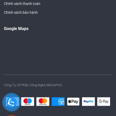
Chính sách thanh toán
Số
Đơn
Thành Tiền
lượng
giá
Chính sách bảo hành
250-
3.125.000 – 6.250.000vnđ (tiết kiệm
12.500
500
được 625k-1tr250 )
Google Maps
150-
2.100.000-2.800.000đ (tiết kiệm 150k-
14.000
200
200k)
50-
15.000
750.000-3000.000đ
100
Công Ty Cổ Phần Công Nghệ MEGAPOS