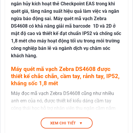
ngân hủy kích hoạt thẻ Checkpoint EAS trong khi
quét giá, tăng năng suất hiệu quả làm việc và ngăn
ngừa báo động sai.
Máy quét mã vạch Zebra
DS4608 có khả năng giải mã barcode
1D
và
2D
ở
mật độ cao và thiết kế đạt chuẩn IP52 và chống sốc
1,8 mét cho máy hoạt động tối ưu trong môi trường
công nghiệp bán lẻ và ngành dịch vụ chăm sóc
khách hàng.
Máy quét mã vạch Zebra DS4608 được
thiết kế chắc chắn, cầm tay, rảnh tay, IP52,
kháng sốc 1,8 mét
Máy đọc mã vạch Zebra DS4608 cũng như nhiều
anh em của nó, được thiết kế kiểu dáng cầm tay
công thái học hỗ trợ nhân viên thu ngân cầm nắm
làm việc dễ dàng, DS4608 được gia công hoàn thiện
có mức tiêu chuẩn cao khi được xác định chuẩn
XEM CHI TIẾT
▼
IP52 để kháng bụi nước, nham tránh xâm nhập bụi