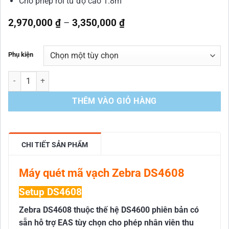
Cho phép rơi từ độ cao 1.8m
Khoảng
2,970,000
₫
–
3,350,000
₫
giá:
từ
2,970,000 ₫
Phụ kiện
đến
3,350,000 ₫
Máy quét mã vạch Zebra DS4608 số lượng
THÊM VÀO GIỎ HÀNG
CHI TIẾT SẢN PHẨM
Máy quét mã vạch Zebra DS4608
Setup DS4608
Zebra DS4608 thuộc thế hệ DS4600 phiên bản có
sẵn hỗ trợ EAS tùy chọn cho phép nhân viên thu