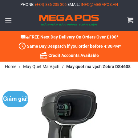
Bỏ
PHONE:
(+84) 886 205 306
|
EMAIL:
INFO@MEGAPOS.VN
qua
nội
dung
FREE Next Day Delivery On Orders Over £100*
Same Day Despatch if you order before 4:30PM*
Credit Accounts Available
Home
/
Máy Quét Mã Vạch
/
Máy quét mã vạch Zebra DS4608
Giảm giá!