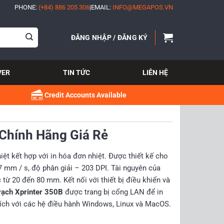
PHONE:
(+84) 886 205 306
|
EMAIL:
INFO@MEGAPOS.VN
ĐĂNG NHẬP / ĐĂNG KÝ
VER
TIN TỨC
LIÊN HỆ
Credit Accounts Available
Chính Hãng Giá Rẻ
ệt kết hợp với in hóa đơn nhiệt. Được thiết kế cho
7 mm / s, độ phân giải – 203 DPI. Tài nguyên của
 từ 20 đến 80 mm. Kết nối với thiết bị điều khiển và
vạch Xprinter 350B
được trang bị cổng LAN để in
ích với các hệ điều hành Windows, Linux và MacOS.