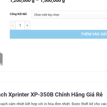
Khoảng
1,200,000
₫
–
1,500,000
₫
giá:
từ
1,200,000 ₫
Cổng Kết Nối
đến
1,500,000 ₫
Máy in mã vạch Xprinter XP-350B Chính Hãng Giá Rẻ số lượng
THÊM VÀO GI
ạch Xprinter XP-350B Chính Hãng Giá Rẻ
vạch cảm nhiệt kết hợp với in hóa đơn nhiệt. Được thiết kế cho các