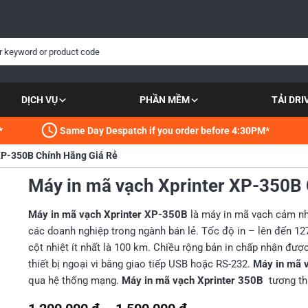
DỊCH VỤ
PHẦN MỀM
TẢI DRI
*
Same Day Despatch if you order before 4:30PM*
 XP-350B Chính Hãng Giá Rẻ
Máy in mã vạch Xprinter XP-350B 
Máy in mã vạch Xprinter XP-350B
là máy in mã vạch cảm nhi
các doanh nghiệp trong ngành bán lẻ. Tốc độ in – lên đến 12
cột nhiệt ít nhất là 100 km. Chiều rộng bản in chấp nhận được
thiết bị ngoại vi bằng giao tiếp USB hoặc RS-232.
Máy in mã 
qua hệ thống mạng.
Máy in mã vạch Xprinter 350B
tương th