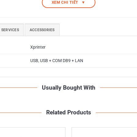
XEM CHI TIẾT
▼
 SERVICES
ACCESSORIES
Xprinter
B XP-350BM
USB
,
USB + COM DB9 + LAN
bàn cho phép bạn in hóa đơn và tem nhãn mã vạch. Điều này rất tiện
 XP 350B để in tem mã vạch và dán lên sản phẩm để quản lý. Khi b
đơn thanh toán cho quý khách.
Usually Bought With
 vạch Xprinter XP-350B XP-350BM
Related Products
XP-350BM