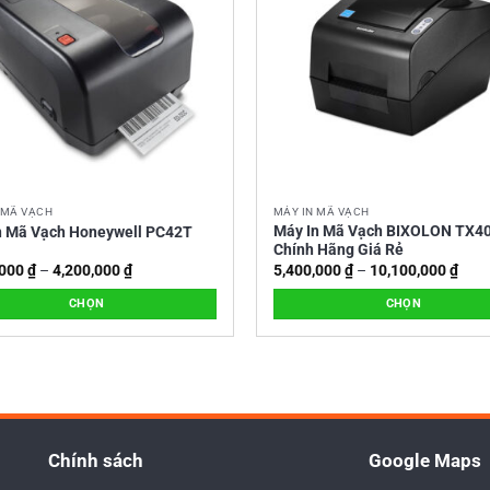
E39、CODE39C、CODE39S、CODE93、EAN13、EAN13+2、EAN13+5
PCA+5、UPCE、UPCE+2、UPCE+5、MSI、MSIC、PLESSEY、ITF14、E
X
ESC/POS
 MÃ VẠCH
MÁY IN MÃ VẠCH
Máy In Mã Vạch BIXOLON TX4
n Mã Vạch Honeywell PC42T
Chính Hãng Giá Rẻ
Khoảng
Kho
,000
₫
–
4,200,000
₫
5,400,000
₫
–
10,100,000
₫
giá:
giá:
từ
từ
CHỌN
CHỌN
3,800,000 ₫
5,40
đến
đến
Sản
4,200,000 ₫
10,1
Windows/Linux/Mac/Android
phẩm
này
có
nhiều
biến
Chính sách
Google Maps
thể.