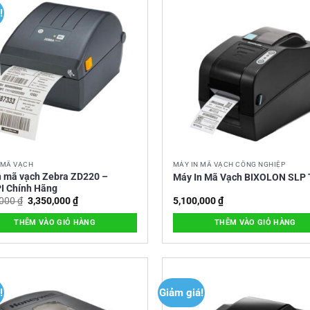
!
paper
 MÃ VẠCH
MÁY IN MÃ VẠCH CÔNG NGHIỆP
n mã vạch Zebra ZD220 –
Máy In Mã Vạch BIXOLON SLP
I Chính Hãng
Giá
Giá
,000
₫
3,350,000
₫
5,100,000
₫
gốc
hiện
là:
tại
THÊM VÀO GIỎ HÀNG
THÊM VÀO GIỎ HÀNG
350BM: USB+Serial+Lan
4,100,000 ₫.
là:
3,350,000 ₫.
biến nắp máy / Cảm biến giấy / Cảm biến khoảng cách tem mã vạch
!
Giảm giá!