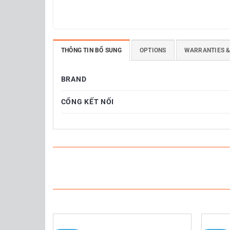
THÔNG TIN BỔ SUNG
OPTIONS
WARRANTIES &
BRAND
Máy in mã vạch Xprinter XP-350
CỔNG KẾT NỐI
Máy in mã vạch Xprinter XP 350B
là máy in để 
Khi hàng về kho, bạn có thể dùng máy in mã vạch
bằng giấy in hóa đơn nhiệt là bạn có thể in hóa 
Thông số kĩ thuật máy in mã
Model
XP-350B
Tính năng
Độ phân giải
203 DPI (8 dots/mm)