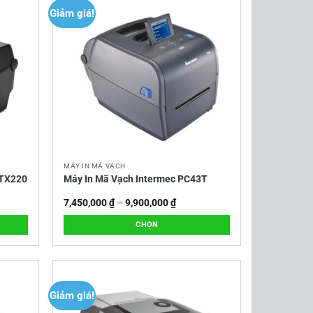
Giảm giá!
MÁY IN MÃ VẠCH
 TX220
Máy In Mã Vạch Intermec PC43T
Khoảng
7,450,000
₫
–
9,900,000
₫
giá:
từ
CHỌN
7,450,000 ₫
đến
Sản
9,900,000 ₫
phẩm
này
có
Giảm giá!
nhiều