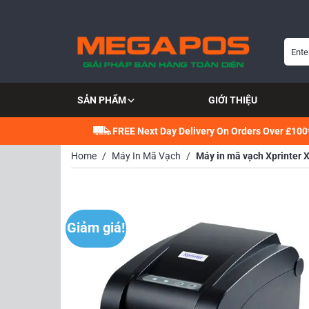
Bỏ
qua
nội
Tìm
dung
kiếm:
SẢN PHẨM
GIỚI THIỆU
FREE Next Day Delivery On Orders Over £100
Home
/
Máy In Mã Vạch
/
Máy in mã vạch Xprinter
Giảm giá!