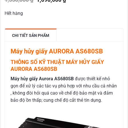
gốc
hiện
là:
tại
Hết hàng
1,550,000 ₫.
là:
1,090,000 ₫.
CHI TIẾT SẢN PHẨM
Máy hủy giấy AURORA AS680SB
THÔNG SỐ KỸ THUẬT MÁY HỦY GIẤY
AURORA AS680SB
Máy hủy giấy
Aurora
AS680SB
được thiết kế nhỏ
gọn để xử lý các tác vụ phù hợp với nhu cầu cá nhân
, không đòi hỏi quá cao về chế độ bảo mật và đảm
bảo độ ồn thấp; cung chế độ cắt thẻ tín dụng.