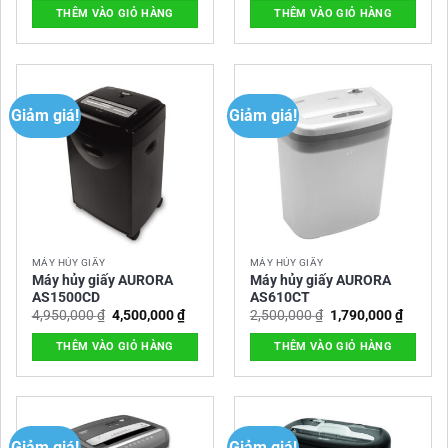
là:
tại
là:
tại
THÊM VÀO GIỎ HÀNG
THÊM VÀO GIỎ HÀNG
1,950,000 ₫.
là:
4,950,000 ₫.
là:
1,850,000 ₫.
4,500,0
Giảm giá!
Giảm giá!
MÁY HỦY GIẤY
MÁY HỦY GIẤY
Máy hủy giấy AURORA
Máy hủy giấy AURORA
AS1500CD
AS610CT
Giá
Giá
Giá
Giá
4,950,000
₫
4,500,000
₫
2,500,000
₫
1,790,000
₫
gốc
hiện
gốc
hiện
là:
tại
là:
tại
THÊM VÀO GIỎ HÀNG
THÊM VÀO GIỎ HÀNG
4,950,000 ₫.
là:
2,500,000 ₫.
là:
4,500,000 ₫.
1,790,0
Giảm giá!
Giảm giá!