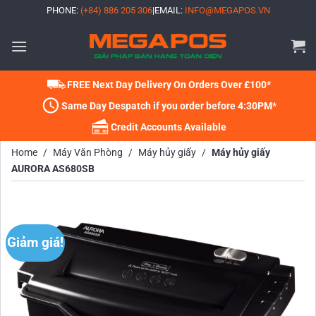
Bỏ
PHONE:
(+84) 886 205 306
|
EMAIL:
INFO@MEGAPOS.VN
qua
nội
dung
FREE Next Day Delivery On Orders Over £100*
Same Day Despatch if you order before 4:30PM*
Credit Accounts Available
Home
/
Máy Văn Phòng
/
Máy hủy giấy
/
Máy hủy giấy
AURORA AS680SB
Giảm giá!