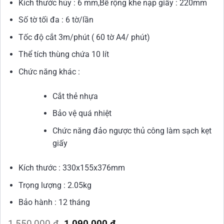
Kích thước hủy : 6 mm,Bề rộng khe nạp giấy : 220mm
Số tờ tối đa : 6 tờ/lần
Tốc độ cắt 3m/phút ( 60 tờ A4/ phút)
Thể tích thùng chứa 10 lít
Chức năng khác :
Cắt thẻ nhựa
Bảo vệ quá nhiệt
Chức năng đảo ngược thủ công làm sạch kẹt
giấy
Kích thước : 330x155x376mm
Trọng lượng : 2.05kg
Bảo hành : 12 tháng
Giá
Giá
1,550,000
₫
1,090,000
₫