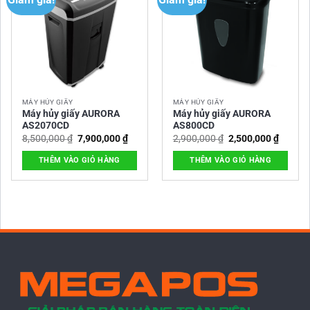
MÁY HỦY GIẤY
MÁY HỦY GIẤY
Máy hủy giấy AURORA
Máy hủy giấy AURORA
AS2070CD
AS800CD
Giá
Giá
Giá
Giá
8,500,000
₫
7,900,000
₫
2,900,000
₫
2,500,000
₫
gốc
hiện
gốc
hiện
là:
tại
là:
tại
THÊM VÀO GIỎ HÀNG
THÊM VÀO GIỎ HÀNG
8,500,000 ₫.
là:
2,900,000 ₫.
là:
7,900,000 ₫.
2,500,0